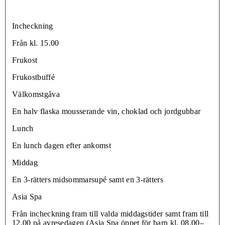
Incheckning
Från kl. 15.00
Frukost
Frukostbuffé
Välkomstgåva
En halv flaska mousserande vin, choklad och jordgubbar
Lunch
En lunch dagen efter ankomst
Middag
En 3-rätters midsommarsupé samt en 3-rätters
Asia Spa
Från incheckning fram till valda middagstider samt fram till
12.00 på avresedagen (Asia Spa öppet för barn kl. 08.00–