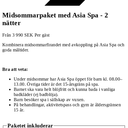
Midsommarpaket med Asia Spa - 2
nätter
Från
3 990
SEK
Per gäst
Kombinera midsommarfirandet med avkoppling på Asia Spa och
goda måltider.
Bra att veta:
Under midsommar har Asia Spa öppet för barn kl. 08.00–
13.00. Övriga tider är det 15-årsgräns på spa.
Barnet ska vara helt blöjfritt och kunna bada i vanliga
badkläder (ej badblöja).
Barn besöker spa i sällskap av vuxen.
På behandlingar, aktivitetspass och gym är åldersgränsen
15 år.
Paketet inkluderar