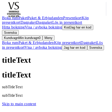
Boka rum
Paket
Paket & Erbjudanden
Presentkort
Köp
presentkort
Dagpaket
Dagpaket
Lös in presentkort
Hitta bokning
Visa / avboka bokning
Kod
Jag har en kod
Svenska
Kundvagn
Min kundvagn
0
Meny
Boka rum
Paket & Erbjudanden
Köp presentkort
Dagpaket
Lös
in presentkort
Visa / avboka bokning
Jag har en kod
Svenska
titleText
titleText
subTitleText
subTitleText
Skip to main content