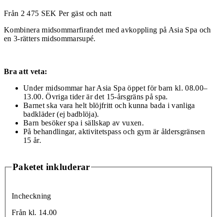
Från
2 475
SEK
Per gäst och natt
Kombinera midsommarfirandet med avkoppling på Asia Spa och
en 3-rätters midsommarsupé.
Bra att veta:
Under midsommar har Asia Spa öppet för barn kl. 08.00–
13.00. Övriga tider är det 15-årsgräns på spa.
Barnet ska vara helt blöjfritt och kunna bada i vanliga
badkläder (ej badblöja).
Barn besöker spa i sällskap av vuxen.
På behandlingar, aktivitetspass och gym är åldersgränsen
15 år.
Paketet inkluderar
Incheckning
Från kl. 14.00