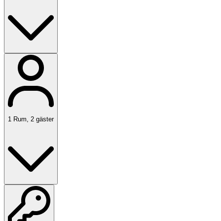
1
Rum
,
2
gäster