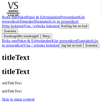
Boka rum
Paket
Paket & Erbjudanden
Presentkort
Köp
presentkort
Dagpaket
Dagpaket
Lös in presentkort
Hitta bokning
Visa / avboka bokning
Kod
Jag har en kod
Svenska
Kundvagn
Min kundvagn
0
Meny
Boka rum
Paket & Erbjudanden
Köp presentkort
Dagpaket
Lös
in presentkort
Visa / avboka bokning
Jag har en kod
Svenska
titleText
titleText
subTitleText
subTitleText
Skip to main content