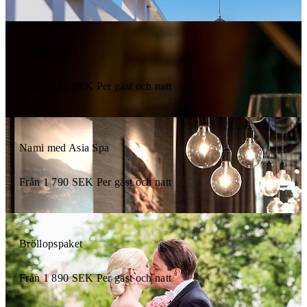
Spa & Bistro
Från
1 325
SEK
Per gäst och natt
Nami med Asia Spa
Från
1 790
SEK
Per gäst och natt
Bröllopspaket
Från
1 890
SEK
Per gäst och natt