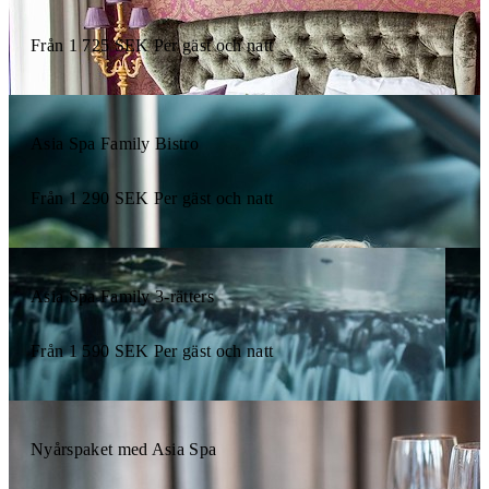
Från
1 725
SEK
Per gäst och natt
Asia Spa Family Bistro
Från
1 290
SEK
Per gäst och natt
Asia Spa Family 3-rätters
Från
1 590
SEK
Per gäst och natt
Nyårspaket med Asia Spa