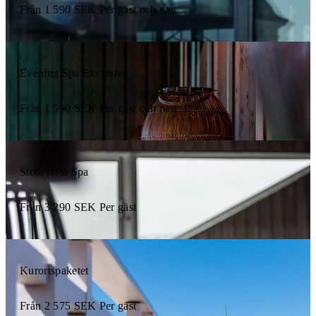
Från
1 590
SEK
Per gäst och natt
Evening Spa Exclusive
Från
1 590
SEK
Per gäst och natt
Stora Asia Spa
Från
3 290
SEK
Per gäst
Kurortspaketet
Från
2 575
SEK
Per gäst