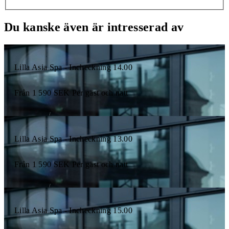
Du kanske även är intresserad av
Lilla Asia Spa - Incheckning 14.00
Från
1 590
SEK
Per gäst och natt
Lilla Asia Spa - Incheckning 13.00
Från
1 590
SEK
Per gäst och natt
Lilla Asia Spa - Incheckning 15.00