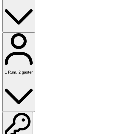
1
Rum
,
2
gäster