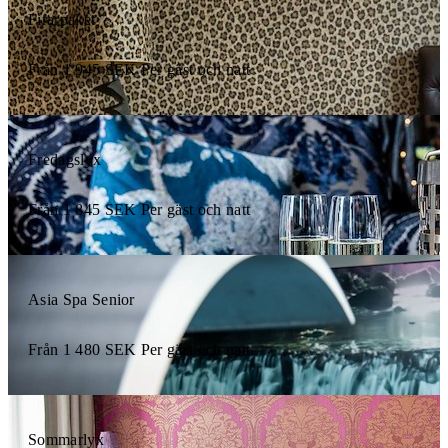
Firarpaket
Från
1 945
SEK
Per gäst och natt
Fredagslyx
Från
1 845
SEK
Per gäst och natt
Asia Spa Senior
Från
1 480
SEK
Per gäst och natt
Sommarlyx