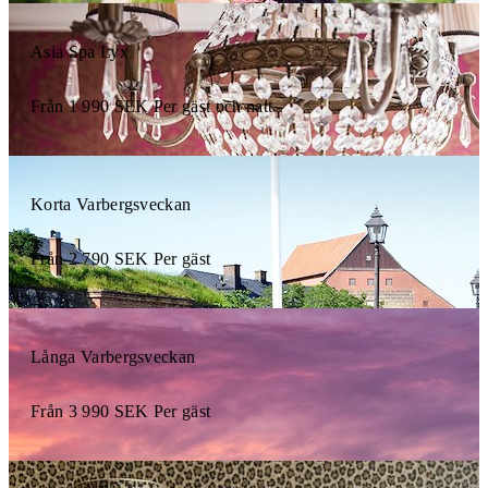
Asia Spa Lyx
Från
1 990
SEK
Per gäst och natt
Korta Varbergsveckan
Från
2 790
SEK
Per gäst
Långa Varbergsveckan
Från
3 990
SEK
Per gäst