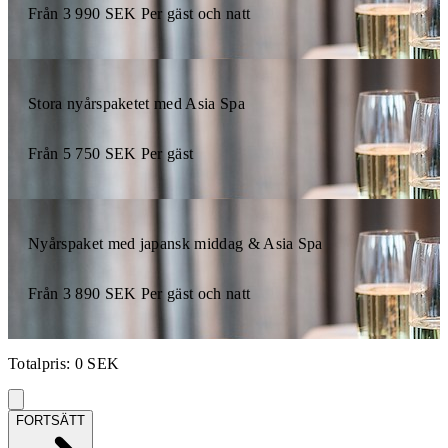
Från
3 990
SEK
Per gäst och natt
Stora nyårspaketet med Asia Spa
Från
5 750
SEK
Per gäst
Nyårspaket med japansk middag & Asia Spa
Från
3 890
SEK
Per gäst och natt
Totalpris
:
0
SEK
FORTSÄTT