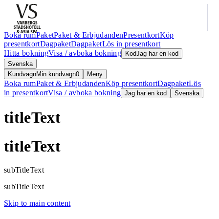
Boka rum
Paket
Paket & Erbjudanden
Presentkort
Köp
presentkort
Dagpaket
Dagpaket
Lös in presentkort
Hitta bokning
Visa / avboka bokning
Kod
Jag har en kod
Svenska
Kundvagn
Min kundvagn
0
Meny
Boka rum
Paket & Erbjudanden
Köp presentkort
Dagpaket
Lös
in presentkort
Visa / avboka bokning
Jag har en kod
Svenska
titleText
titleText
subTitleText
subTitleText
Skip to main content