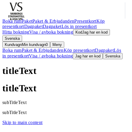
Boka rum
Paket
Paket & Erbjudanden
Presentkort
Köp
presentkort
Dagpaket
Dagpaket
Lös in presentkort
Hitta bokning
Visa / avboka bokning
Kod
Jag har en kod
Svenska
Kundvagn
Min kundvagn
0
Meny
Boka rum
Paket & Erbjudanden
Köp presentkort
Dagpaket
Lös
in presentkort
Visa / avboka bokning
Jag har en kod
Svenska
titleText
titleText
subTitleText
subTitleText
Skip to main content