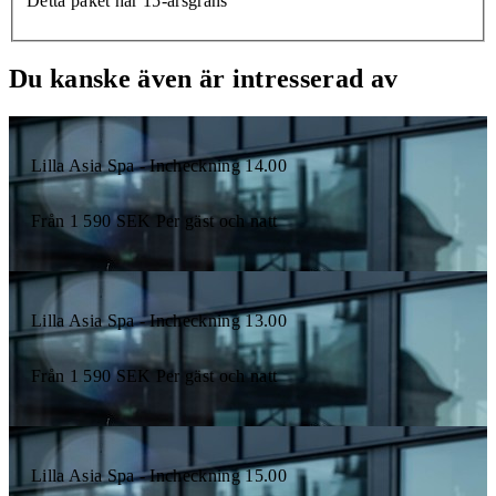
Detta paket har 15-årsgräns
Du kanske även är intresserad av
Lilla Asia Spa - Incheckning 14.00
Från
1 590
SEK
Per gäst och natt
Lilla Asia Spa - Incheckning 13.00
Från
1 590
SEK
Per gäst och natt
Lilla Asia Spa - Incheckning 15.00