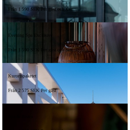
Från
1 590
SEK
Per gäst och natt
Evening Spa Exclusive
Från
1 590
SEK
Per gäst och natt
Kurortspaketet
Från
2 575
SEK
Per gäst
Spa & Bistro