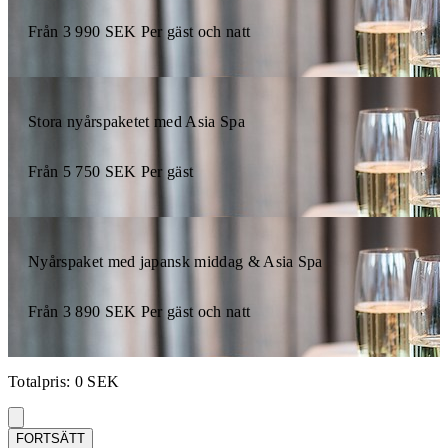
Från
3 990
SEK
Per gäst och natt
Stora nyårspaketet med Asia Spa
Från
5 750
SEK
Per gäst
Nyårspaket med japansk middag & Asia Spa
Från
3 890
SEK
Per gäst och natt
Totalpris
:
0
SEK
FORTSÄTT