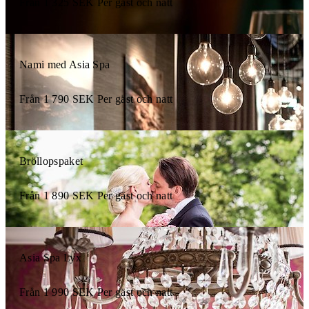
Från
1 325
SEK
Per gäst och natt
Nami med Asia Spa
Från
1 790
SEK
Per gäst och natt
Bröllopspaket
Från
1 890
SEK
Per gäst och natt
Asia Spa Lyx
Från
1 990
SEK
Per gäst och natt