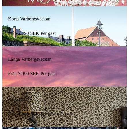
Korta Varbergsveckan
Från
2 790
SEK
Per gäst
Långa Varbergsveckan
Från
3 990
SEK
Per gäst
Firarpaket
Från
1 945
SEK
Per gäst och natt