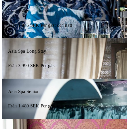
Fredagslyx
Från
1 845
SEK
Per gäst och natt
Asia Spa Long Stay
Från
3 990
SEK
Per gäst
Asia Spa Senior
Från
1 480
SEK
Per gäst och natt