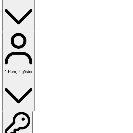
1
Rum
,
2
gäster