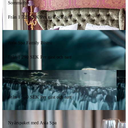
Sommarlyx
Från
1 725
SEK
Per gäst och natt
Asia Spa Family Bistro
Från
1 290
SEK
Per gäst och natt
Asia Spa Family 3-rätters
Från
1 590
SEK
Per gäst och natt
Nyårspaket med Asia Spa