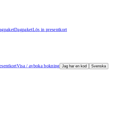
agpaket
Dagpaket
Lös in presentkort
esentkort
Visa / avboka bokning
Jag har en kod
Svenska