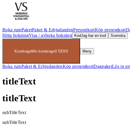
Boka rum
Paket
Paket & Erbjudanden
Presentkort
Köp presentkort
D
Hitta bokning
Visa / avboka bokning
Kod
Jag har en kod
Svenska
Kundvagn
Min kundvagn
0
SEK
0
Meny
Boka rum
Paket & Erbjudanden
Köp presentkort
Dagpaket
Lös in pr
titleText
titleText
subTitleText
subTitleText