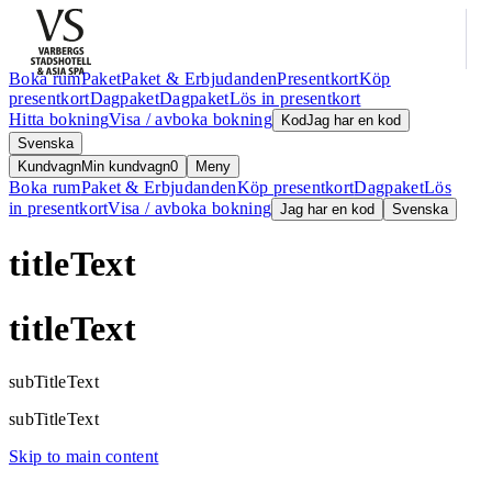
Boka rum
Paket
Paket & Erbjudanden
Presentkort
Köp
presentkort
Dagpaket
Dagpaket
Lös in presentkort
Hitta bokning
Visa / avboka bokning
Kod
Jag har en kod
Svenska
Kundvagn
Min kundvagn
0
Meny
Boka rum
Paket & Erbjudanden
Köp presentkort
Dagpaket
Lös
in presentkort
Visa / avboka bokning
Jag har en kod
Svenska
titleText
titleText
subTitleText
subTitleText
Skip to main content