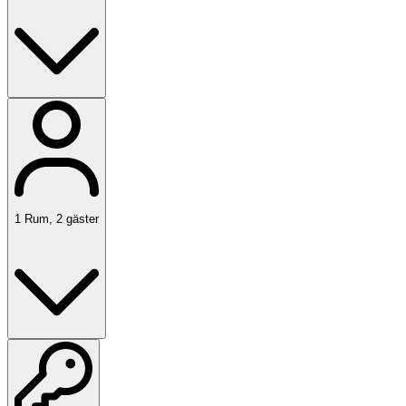
1
Rum
,
2
gäster