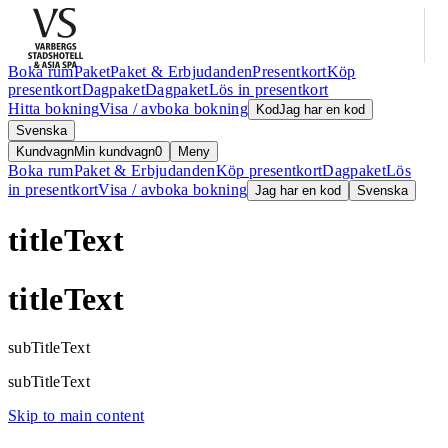
Boka rum
Paket
Paket & Erbjudanden
Presentkort
Köp
presentkort
Dagpaket
Dagpaket
Lös in presentkort
Hitta bokning
Visa / avboka bokning
Kod
Jag har en kod
Svenska
Kundvagn
Min kundvagn
0
Meny
Boka rum
Paket & Erbjudanden
Köp presentkort
Dagpaket
Lös
in presentkort
Visa / avboka bokning
Jag har en kod
Svenska
titleText
titleText
subTitleText
subTitleText
Skip to main content