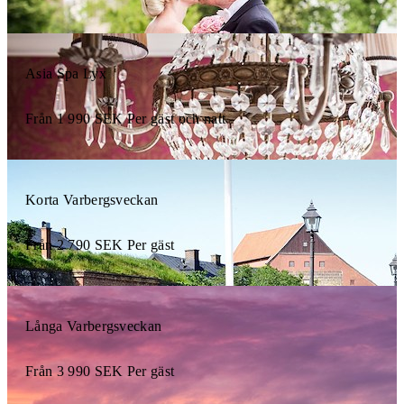
Asia Spa Lyx
Från
1 990
SEK
Per gäst och natt
Korta Varbergsveckan
Från
2 790
SEK
Per gäst
Långa Varbergsveckan
Från
3 990
SEK
Per gäst