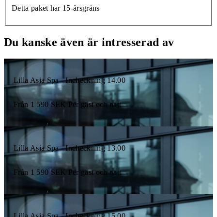
Detta paket har 15-årsgräns
Du kanske även är intresserad av
Lilla Asia Spa - Incheckning 14.00
Från
1 590
SEK
Per gäst och natt
Lilla Asia Spa - Incheckning 13.00
Från
1 590
SEK
Per gäst och natt
Lilla Asia Spa - Incheckning 15.00