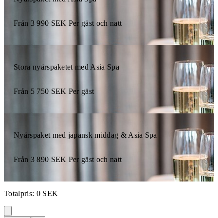
Från
3 990
SEK
Per gäst och natt
Stora nyårspaketet med Asia Spa
Från
5 750
SEK
Per gäst
Nyårspaket med japansk middag & Asia Spa
Från
3 890
SEK
Per gäst och natt
Totalpris
:
0
SEK