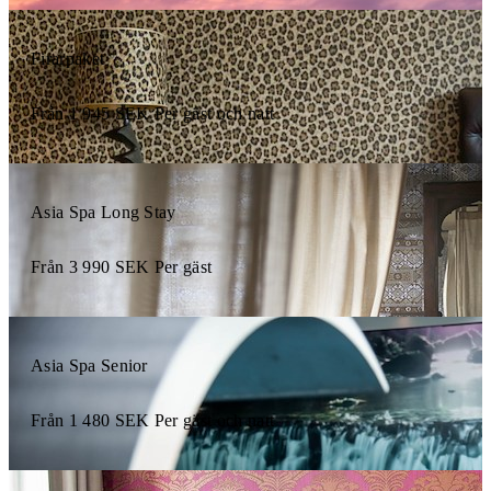
Firarpaket
Från
1 945
SEK
Per gäst och natt
Asia Spa Long Stay
Från
3 990
SEK
Per gäst
Asia Spa Senior
Från
1 480
SEK
Per gäst och natt