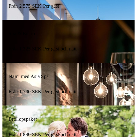
Från
2 575
SEK
Per gäst
Spa & Bistro
Från
1 325
SEK
Per gäst och natt
Nami med Asia Spa
Från
1 790
SEK
Per gäst och natt
Bröllopspaket
Från
1 890
SEK
Per gäst och natt