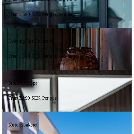
Från
1 590
SEK
Per gäst och natt
Evening Spa Exclusive
Från
1 590
SEK
Per gäst och natt
Stora Asia Spa
Från
3 290
SEK
Per gäst
Kurortspaketet