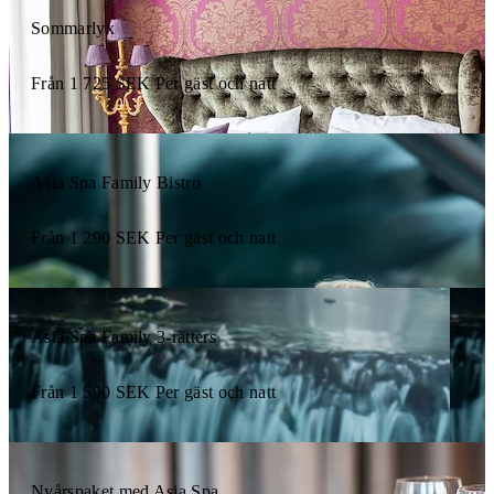
Sommarlyx
Från
1 725
SEK
Per gäst och natt
Asia Spa Family Bistro
Från
1 290
SEK
Per gäst och natt
Asia Spa Family 3-rätters
Från
1 590
SEK
Per gäst och natt
Nyårspaket med Asia Spa