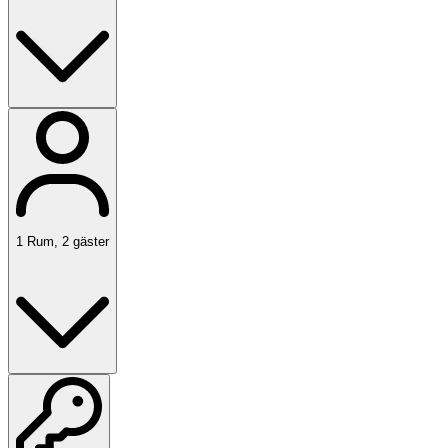
1
Rum
,
2
gäster